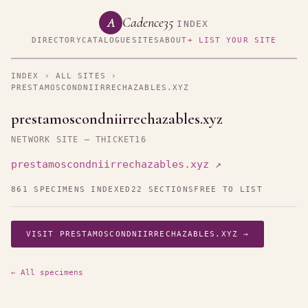
Cadence35
A
INDEX
DIRECTORY
CATALOGUE
SITES
ABOUT
+ LIST YOUR SITE
INDEX
›
ALL SITES
›
PRESTAMOSCONDNIIRRECHAZABLES.XYZ
prestamoscondniirrechazables.xyz
NETWORK SITE — THICKET16
prestamoscondniirrechazables.xyz ↗
861 SPECIMENS INDEXED
22 SECTIONS
FREE TO LIST
VISIT PRESTAMOSCONDNIIRRECHAZABLES.XYZ →
← All specimens